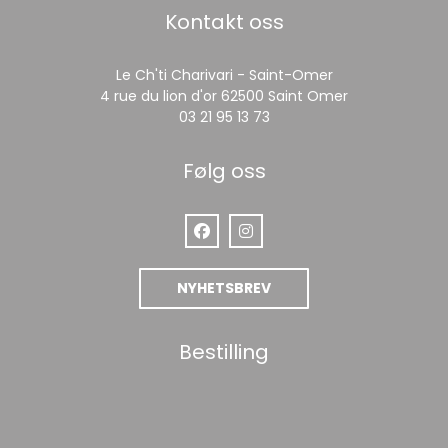
Kontakt oss
Le Ch'ti Charivari - Saint-Omer
((åpner i et n
4 rue du lion d'or 62500 Saint Omer
03 21 95 13 73
Følg oss
Facebook ((åpner i et nytt vindu))
Instagram ((åpner i et nytt 
NYHETSBREV
Bestilling