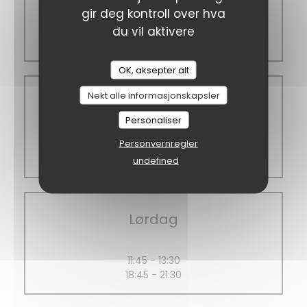
gir deg kontroll over hva
11:45 - 13:30
du vil aktivere
18:45 - 21:00
Le Ch'ti Charivari - Saint-Omer
OK, aksepter alt
Nekt alle informasjonskapsler
Fredag
Personaliser
Personvernregler
11:45 - 13:30
18:45 - 21:15
undefined
Lørdag
11:45 - 13:30
18:45 - 21:30