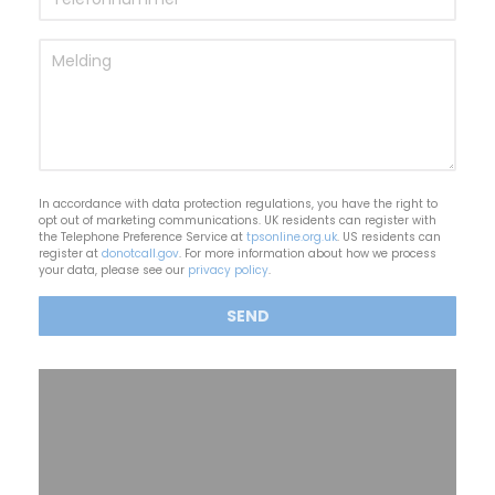
In accordance with data protection regulations, you have the right to
opt out of marketing communications. UK residents can register with
the Telephone Preference Service at
tpsonline.org.uk
. US residents can
register at
donotcall.gov
. For more information about how we process
your data, please see our
privacy policy
.