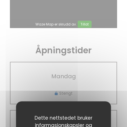
Waze Map er skrudd av.
Tillat
Åpningstider
Mandag
Stengt
Dette nettstedet bruker
Tir
-
Tor
informasjonskapsler og