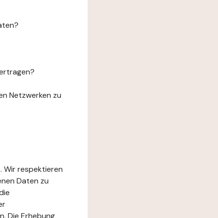
aten?
ertragen?
len Netzwerken zu
. Wir respektieren
genen Daten zu
die
er
n. Die Erhebung