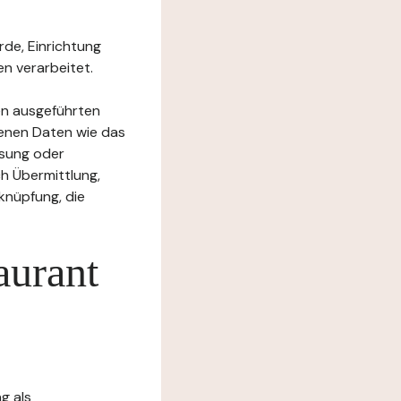
rde, Einrichtung
n verarbeitet.
en ausgeführten
enen Daten wie das
ssung oder
h Übermittlung,
knüpfung, die
aurant
g als