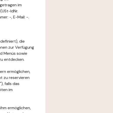
ngetragen im
(USt-IdNr.
r: -, E-Mail: -.
efiniert), die
ionen zur Verfügung
und Menüs sowie
zu entdecken.
ern ermöglichen,
t zu reservieren
, falls das
iten im
 ihm ermöglichen,