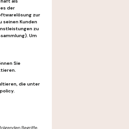
haft als
es der
Softwarelösung zur
zu seinen Kunden
enstleistungen zu
ngssammlung). Um
önnen Sie
tieren.
ltieren, die unter
policy.
folgenden Begriffe,