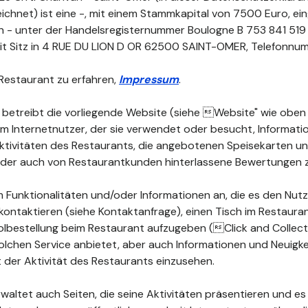
chnet) ist eine -, mit einem Stammkapital von 7500 Euro, ei
n - unter der Handelsregisternummer Boulogne B 753 841 519 
t Sitz in 4 RUE DU LION D OR 62500 SAINT-OMER, Telefonnumme
Restaurant zu erfahren,
Impressum
.
 betreibt die vorliegende Website (siehe Website" wie oben d
dem Internetnutzer, der sie verwendet oder besucht, Informat
 Aktivitäten des Restaurants, die angebotenen Speisekarten 
 oder auch von Restaurantkunden hinterlassene Bewertungen 
 Funktionalitäten und/oder Informationen an, die es den Nutz
kontaktieren (siehe Kontaktanfrage), einen Tisch im Restauran
lbestellung beim Restaurant aufzugeben (Click and Collect")
olchen Service anbietet, aber auch Informationen und Neuigke
der Aktivität des Restaurants einzusehen.
waltet auch Seiten, die seine Aktivitäten präsentieren und es