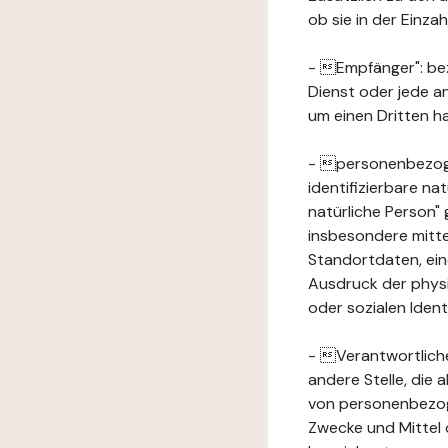
ob sie in der Einz
- Empfänger": beze
Dienst oder jede a
um einen Dritten ha
- personenbezogene
identifizierbare na
natürliche Person" g
insbesondere mitt
Standortdaten, ei
Ausdruck der physis
oder sozialen Ident
- Verantwortlicher
andere Stelle, die
von personenbezog
Zwecke und Mittel 