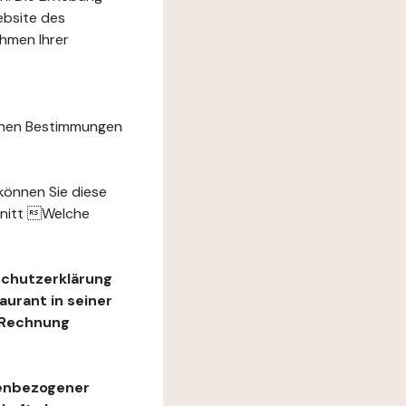
ebsite des
hmen Ihrer
chen Bestimmungen
können Sie diese
hnitt Welche
schutzerklärung
urant in seiner
e Rechnung
nenbezogener